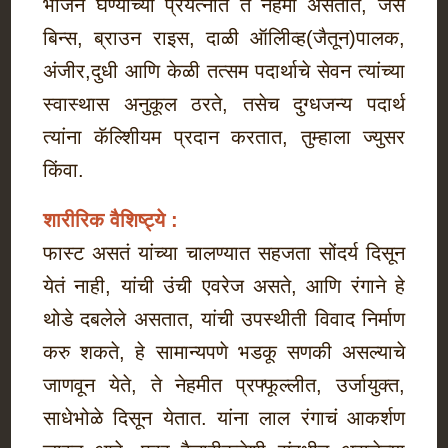
भोजन घेण्याच्या प्रयत्नात ते नेहमी असतात, जसे
बिन्स, ब्राउन राइस, दाळी ऑलिीव्ह(जैतून)पालक,
अंजीर,दुधी आणि केळी तत्सम पदार्थाचे सेवन त्यांच्या
स्वास्थास अनुकूल ठरते, तसेच दुग्धजन्य पदार्थ
त्यांना कॅल्शिीयम प्रदान करतात, तुम्हाला ज्युसर
किंवा.
शारीरिक वैशिष्ट्ये :
फास्ट असतं यांच्या चालण्यात सहजता सोंदर्य दिसून
येतं नाही, यांची उंची एवरेज असते, आणि रंगाने हे
थोडे दबलेले असतात, यांची उपस्थीती विवाद निर्माण
करु शकते, हे सामान्यपणे भडकू सणकी असल्याचे
जाणवून येते, ते नेहमीत प्रफ्फूल्लीत, उर्जायुक्त,
साधेभोळे दिसून येतात. यांना लाल रंगाचं आकर्शण