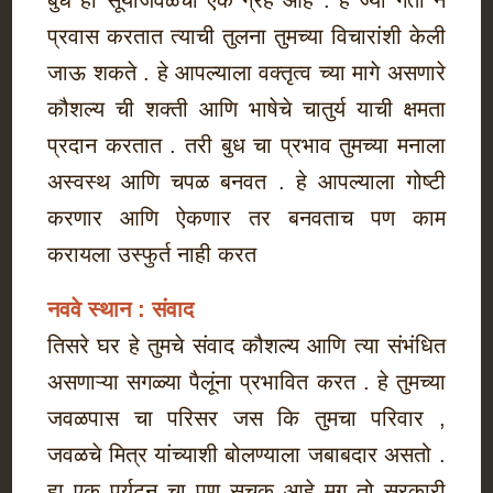
बुध हा सूर्याजवळचा एक ग्रह आहे . हे ज्या गती ने
प्रवास करतात त्याची तुलना तुमच्या विचारांशी केली
जाऊ शकते . हे आपल्याला वक्तृत्व च्या मागे असणारे
कौशल्य ची शक्ती आणि भाषेचे चातुर्य याची क्षमता
प्रदान करतात . तरी बुध चा प्रभाव तुमच्या मनाला
अस्वस्थ आणि चपळ बनवत . हे आपल्याला गोष्टी
करणार आणि ऐकणार तर बनवताच पण काम
करायला उस्फुर्त नाही करत
नववे स्थान : संवाद
तिसरे घर हे तुमचे संवाद कौशल्य आणि त्या संभंधित
असणाऱ्या सगळ्या पैलूंना प्रभावित करत . हे तुमच्या
जवळपास चा परिसर जस कि तुमचा परिवार ,
जवळचे मित्र यांच्याशी बोलण्याला जबाबदार असतो .
हा एक पर्यटन चा पण सूचक आहे मग तो सरकारी