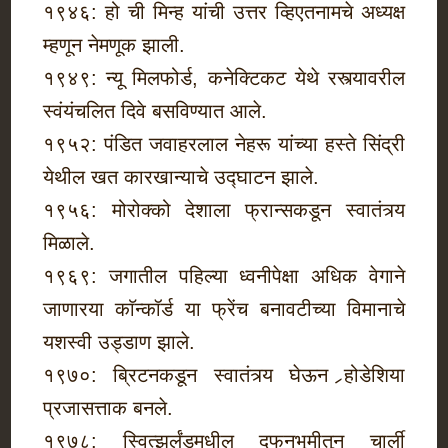
१९४६: हो ची मिन्ह यांची उत्तर व्हिएतनामचे अध्यक्ष
म्हणून नेमणूक झाली.
१९४९: न्यू मिलफोर्ड, कनेक्टिकट येथे रस्त्यावरील
स्वंयंचलित दिवे बसविण्यात आले.
१९५२: पंडित जवाहरलाल नेहरू यांच्या हस्ते सिंद्री
येथील खत कारखान्याचे उद्घाटन झाले.
१९५६: मोरोक्‍को देशाला फ्रान्सकडून स्वातंत्र्य
मिळाले.
१९६९: जगातील पहिल्या ध्वनीपेक्षा अधिक वेगाने
जाणारया काॅन्कॉर्ड या फ्रेंच बनावटीच्या विमानाचे
यशस्वी उड्डाण झाले.
१९७०: ब्रिटनकडून स्वातंत्र्य घेऊन र्‍होडेशिया
प्रजासत्ताक बनले.
१९७८: स्वित्झर्लंडमधील दफनभूमीतुन चार्ली