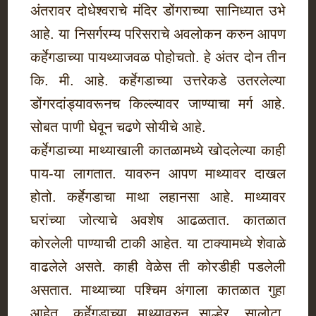
अंतरावर दोधेश्वराचे मंदिर डोंगराच्या सानिध्यात उभे
आहे. या निसर्गरम्य परिसराचे अवलोकन करुन आपण
कर्हेगडाच्या पायथ्याजवळ पोहोचतो. हे अंतर दोन तीन
कि. मी. आहे. कर्हेगडाच्या उत्तरेकडे उतरलेल्या
डोंगरदांड्यावरूनच किल्ल्यावर जाण्याचा मर्ग आहे.
सोबत पाणी घेवून चढणे सोयीचे आहे.
कर्हेगडाच्या माथ्याखाली कातळामध्ये खोदलेल्या काही
पाय-या लागतात. यावरुन आपण माथ्यावर दाखल
होतो. कर्हेगडाचा माथा लहानसा आहे. माथ्यावर
घरांच्या जोत्याचे अवशेष आढळतात. कातळात
कोरलेली पाण्याची टाकी आहेत. या टाक्यामध्ये शेवाळे
वाढलेले असते. काही वेळेस ती कोरडीही पडलेली
असतात. माथ्याच्या पश्चिम अंगाला कातळात गुहा
आहेत. कर्हेगडाच्या माथ्यावरुन साल्हेर, सालोटा,