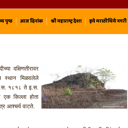
्य पृष्ठ
आज दिनांक
श्री महाराष्ट्र देशा
इये मराठीचिये नगरी
च्या दक्षिणतीरावर
े स्थान मिळवलेले
. इ.स. १८१८ ते इ.स.
ा एक किल्ला होता
त्र आश्चर्य वाटते.