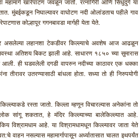
ी हा महामार्ग खारेपाटण जवळून जातो. रत्नागिरी आणि सिंधुदुर्ग या
मिळतात. मुंबईकडून निघाल्यावर वाघोटण नदी ओलांडताच पहीले गाव
रेपाटणास कोल्हापूर गगनबावडा मार्गही येता येते.
रावर असलेल्या लहानशा टेकडीवर किल्ल्याचे अवशेष आज आढळून
याची अवस्था अतिशय बिकट झाली आहे. साधारण १८५० च्या सुमारास
यात आली. ही घडवलेली दगडी वापरुन नदीच्या काठावर एक धक्का
ांना तीरावर उतरण्यासाठी बांधला होता. सध्या तो ही निरुपयोगी
िल्ल्याकडे रस्ता जातो. किल्ला म्हणून विचारल्यास अनेकांना तो
स लोक सांगू शकतात, हे मंदिर किल्ल्याच्या बालेकिल्ल्यात आहे.
किय विश्रामधाम आहे. या विश्रामधामधून किल्ल्यावर जाता येते
स्वत:चे वाहन नसल्यास महामार्गापासून अर्ध्यातासात चालत इथपर्यंत