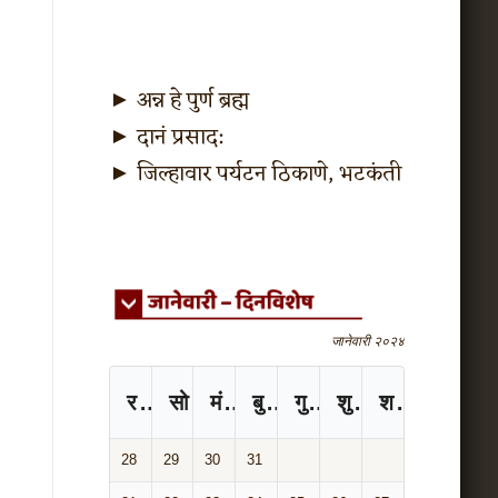
►
अन्न हे पुर्ण ब्रह्म
►
दानं प्रसाद:
►
जिल्हावार पर्यटन ठिकाणे, भटकंती
जानेवारी २०२४
रविवार
सोमवार
मंगळवार
बुधवार
गुरुवार
शुक्रवार
शनिवार
28
29
30
31