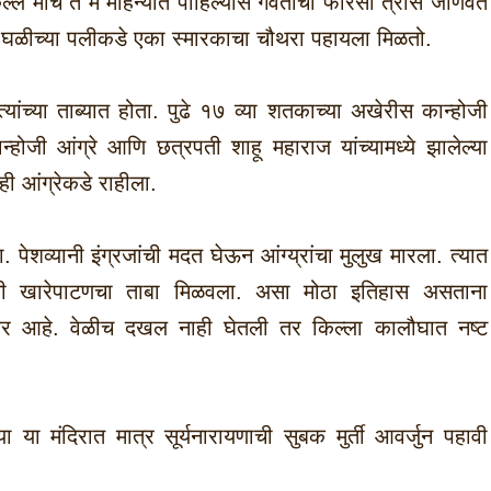
ले मार्च ते मे महिन्यात पाहिल्यास गवताचा फारसा त्रास जाणवत
े. घळीच्या पलीकडे एका स्मारकाचा चौथरा पहायला मिळतो.
ांच्या ताब्यात होता. पुढे १७ व्या शतकाच्या अखेरीस कान्होजी
्होजी आंग्रे आणि छत्रपती शाहू महाराज यांच्यामध्ये झालेल्या
ी आंग्रेकडे राहीला.
ला. पेशव्यानी इंग्रजांची मदत घेऊन आंग्य्रांचा मुलुख मारला. त्यात
ांनी खारेपाटणचा ताबा मिळवला. असा मोठा इतिहास असताना
्गावर आहे. वेळीच दखल नाही घेतली तर किल्ला कालौघात नष्ट
ा या मंदिरात मात्र सूर्यनारायणाची सुबक मुर्ती आवर्जुन पहावी