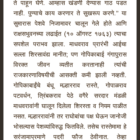
ते पाहून घेणे. आम्हास खंडणी देण्यास गाठ पडत
नाही. पुण्याचे काय करणार ते सुखरूप करणे.’’ या
सुमारास पेशवे निजामावर चालून गेले होते आणि
राक्षसभुवनच्या लढाईत (१० ऑगस्ट १७६३) त्याचा
सपशेल पराभव झाला. माधवराव प्रारंभी आईचा
सल्ला शिरसावंद्य मानीत; पण गोपिकाबाई गंगापुरास
विरक्त जीवन व्यतीत करतानाही त्यांची
राजकारणाविषयीची आसक्ती कमी झाली नव्हती.
गोपिकाबाईंचे बंधू मल्हारराव रास्ते, गोपाळराव
पटवर्धन, त्रिंबकराव पेठे वगैरे सरदार मंडळी
माधवरावांनी घालून दिलेला शिरस्ता व नियम पाळीत
नसत. मल्हाररावांनी तर राघोबांचा पक्ष घेऊन जानोजी
भोसल्यास पेशव्यांविरुद्ध फितविले. तसेच रास्तेमामा हे
सरंजामाप्रमाणे पदरी फौज ठेवीनात. तेव्हा