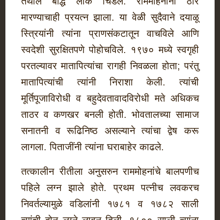
तेथील बौद्ध लोक चिडले. राममोहनांना ठार
मारण्याचाही प्रयत्न झाला. या वेळी सुदैवाने दयाळू
स्त्रियांनी त्यांना प्राणसंकटातून वाचविले आणि
स्वदेशी सुरक्षितपणे पोहोचविले. १९७० मध्ये स्वगृही
परतल्यावर मातापित्यांचा रागही निवळला होता; परंतु
मातापित्यांची त्यांनी निराशा केली. त्यांची
मूर्तिपूजाविरोधी व बहुदेवतावादविरोधी मते अधिकच
ताठर व कणखर बनली होती. भोवतालच्या सामाज
सनातनी व रूढिनिष्ठ असल्याने त्यांचा द्वेष करू
लागला. पिताजींनी त्यांना घराबाहेर काढले.
तत्कालीन रीतीला अनुसरुन राममोहनांचे बालपणीच
पहिले लग्न झाले होते. प्रथम पत्नीच लवकरच
निवर्तल्यामुळे वडिलांनी १७८१ व १७८२ साली