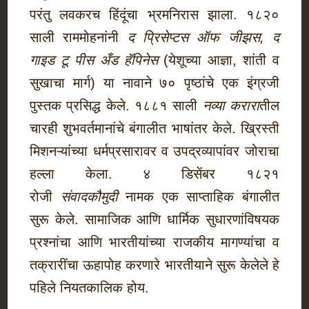
परंतु लवकरच हिंदूंचा भ्रमनिरास झाला. १८२०
साली राममोहनांनी
द प्रिसेप्टस ऑफ जीझस, द
गाइड टू पीस अँड हॅपिनेस
(येशूच्या आज्ञा, शांती व
सुखाचा मार्ग) या नावाने ७० पृष्ठांचे एक इंग्रजी
पुस्तक प्रसिद्ध केले. १८८१ साली
नव्या करारा
तील
चारही शुभवर्तमानांचे बंगालीत भाषांतर केले. ख्रिस्ती
मिशनऱ्यांच्या धर्मप्रसारावर व उपद्रव्यापांवर जोराचा
हल्ला केला. ४ डिसेंबर १८२१
रोजी
संवादकौमुदी
नामक एक साप्ताहिक बंगालीत
सुरू केले. सामाजिक आणि धार्मिक सुधारणांविषयक
प्रश्नांचा आणि भारतीयांच्या राजकीय मागण्यांचा व
तक्रारींचा ऊहापोह करणारे भारतीयाने सुरू केलेले हे
पहिले नियतकालिक होय.