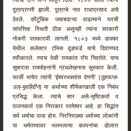
त्यांची दोन लग्ने लावून दिली. १८०० साली त्यांना
पुत्रप्राप्ती झाली. पुत्राचे नाव राधाप्रसाद असे
ठेवले. कौटुंबिक जबाबदाऱ्या वाढल्याने घरची
सांपत्तिक स्थिती ठीक असूनही त्यांना सरकारी
नोकरी पतकारावी लागली. १८०३ मध्ये डाक्का
येथील कलेक्टर टॉमस वुडफर्ड याचे दिवाणपद
स्वीकारले. त्याच वेळी रामकांत रॉय निवर्तले. याच
सुमारास राममोहनांनी ग्रंथलेखनास सुरुवात केली.
फार्सी भाषेत त्यांनी ‘ईश्वरभक्तांस देणगी’ (
तुहफास-
उल्-मुवहिद्दीन
) या अर्थाच्या शीर्षकाखाली एक निबंध
प्रसिद्ध केला. त्याचे सार असे-सृष्टिकर्ता व
पालनकर्ता एक निराकार परमेश्वर आहे. हा सिद्धांत
सर्व धर्माचा पाया होय. निरनिराळ्या धर्माच्या लोकांनी
या धर्मतत्त्वावर भलभलत्या कल्पनांचा डोलारा