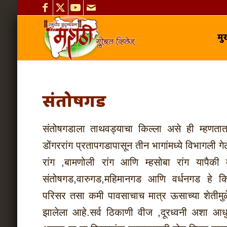
मुख
संतोषगड
संतोषगडाला ताथवड्याचा किल्ला असे ही म्हणतात. 
डोंगररांग प्रतापगडापासून तीन भागांमध्ये विभागली गे
रांग ,बामणोली रांग आणि म्हसोबा रांग यापैकी म्
संतोषगड,वारुगड,महिमानगड आणि वर्धनगड हे किल
परिसर तसा कमी पावसाचाच मात्र ऊसाच्या शेतीमु
झालेला आहे.सर्व ठिकाणी वीज ,दूरध्वनी अशा आध