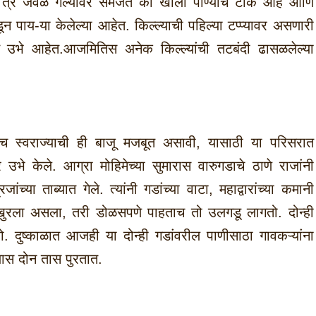
ा त्र जवळ गेल्यावर समजते की खाली पाण्याचं टाकं आहे आणि
 पाय-या केलेल्या आहेत. किल्ल्याची पहिल्या टप्प्यावर असणारी
ित उभे आहेत.आजमितिस अनेक किल्ल्यांची तटबंदी ढासळलेल्या
 तसेच स्वराज्याची ही बाजू मजबूत असावी, यासाठी या परिसरात
भे केले. आग्रा मोहिमेच्या सुमारास वारुगडाचे ठाणे राजांनी
जांच्या ताब्यात गेले. त्यांनी गडांच्या वाटा, महाद्वारांच्या कमानी
िखुरला असला, तरी डोळसपणे पाहताच तो उलगडू लागतो. दोन्ही
येतो. दुष्काळात आजही या दोन्ही गडांवरील पाणीसाठा गावकऱ्यांना
यास दोन तास पुरतात.