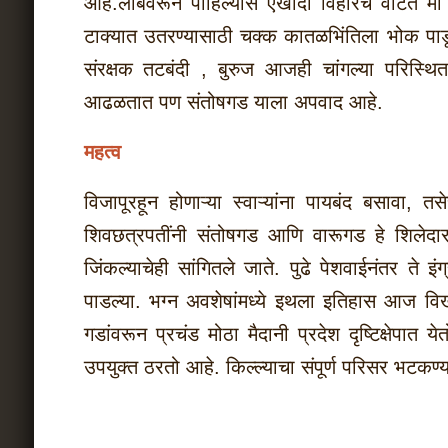
आहे.लांबवरून पाहिल्यास एखादी विहीरच वाटते म
टाक्यात उतरण्यासाठी चक्क कातळभिंतिला भोक पाडून
संरक्षक तटबंदी , बुरुज आजही चांगल्या परिस्थ
आढळतात पण संतोषगड याला अपवाद आहे.
महत्व
विजापूरहून होणाऱ्या स्वाऱ्यांना पायबंद बसावा,
शिवछत्रपतींनी संतोषगड आणि वारूगड हे शिलेदार उ
जिंकल्याचेही सांगितले जाते. पुढे पेशवाईनंतर ते इंग्र
पाडल्या. भग्न अवशेषांमध्ये इथला इतिहास आज व
गडांवरून प्रचंड मोठा मैदानी प्रदेश दृष्टिक्षेपात 
उपयुक्त ठरतो आहे.
किल्ल्याचा संपूर्ण परिसर भटकण्