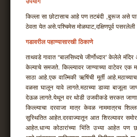
उपयोग
किल्ला सा छोटासाच आहे पण तटबंदी ,बुरूज असे पा
ठेवता येत असे.पश्चिमेस मोळघाट,दक्षिणपूर्व पसरलेली
गडावरील पहाण्यासारखी ठिकाणे
ताथवडे गावात “बालसिध्दचे जीर्णोध्दार’ केलेले मंदिर
केल्याचे समजते. किल्ल्यावर जाण्याच्या वाटेवर एक 
साठा आहे.एक वाल्मिकी ऋषिंची मूर्ती आहे.मठाच्या
वळसा घालून यावे लागते.मठाच्या डाव्या बाजूला जा
देऊळ लागते.येथून वर थोडी उजवीकडे सरकत जाणारी
किल्ल्याचा दरवाजा मात्र केवळ नाममात्रच शिल्
सुस्थितित आहेत.दरवाज्यातून आत शिरल्यावर समोरच 
आहेत.धान्य कोठारांच्या भिंति उभ्या आहेत पण 