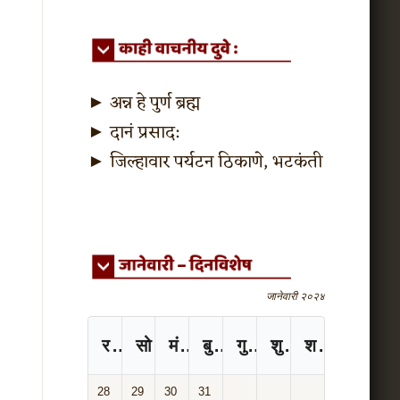
►
अन्न हे पुर्ण ब्रह्म
►
दानं प्रसाद:
►
जिल्हावार पर्यटन ठिकाणे, भटकंती
जानेवारी २०२४
रविवार
सोमवार
मंगळवार
बुधवार
गुरुवार
शुक्रवार
शनिवार
28
29
30
31