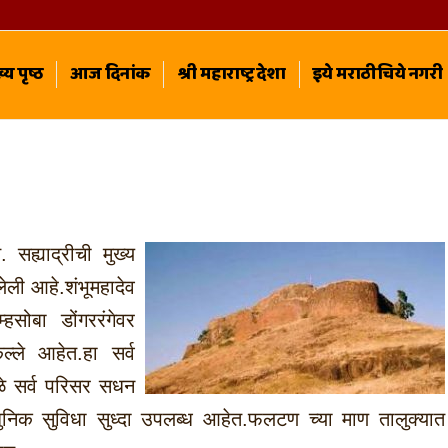
्य पृष्ठ
आज दिनांक
श्री महाराष्ट्र देशा
इये मराठीचिये नगरी
सह्याद्रीची मुख्य
लेली आहे.शंभूमहादेव
हसोबा डोंगररंगेवर
्ले आहेत.हा सर्व
ळे सर्व परिसर सधन
ुनिक सुविधा सुध्दा उपलब्ध आहेत.फलटण च्या माण तालुक्यात