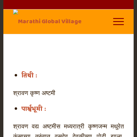
तिथी :
श्रावण कृष्ण अष्टमी
पार्श्वभूमी :
श्रावण वद्य अष्टमीस मध्यरात्री कृष्णजन्म मथुरेत
कंसाच्या तुरुंगात वसुदेव देवकीच्या पोटी झाला.