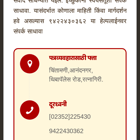
संवाद साधण्यात येईल. इच्छुकांनी स्वयंसेतूशी संपर्क
साधावा. यासंदर्भात कोणाला माहिती किंवा मार्गदर्शन
हवे असल्यास ९४२२४३०३६२ या हेल्पलाईनवर
संपर्क साधावा
पत्रव्यवहारासाठी पत्ता
चिंतामणी,आनंदनगर,
थिबापॅलेस रोड,रत्नागिरी.
दूरध्वनी
[02352]225430
9422430362