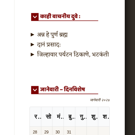
►
अन्न हे पुर्ण ब्रह्म
►
दानं प्रसाद:
►
जिल्हावार पर्यटन ठिकाणे, भटकंती
जानेवारी २०२४
रविवार
सोमवार
मंगळवार
बुधवार
गुरुवार
शुक्रवार
शनिवार
28
29
30
31