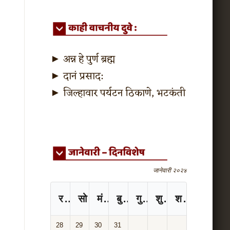
►
अन्न हे पुर्ण ब्रह्म
►
दानं प्रसाद:
►
जिल्हावार पर्यटन ठिकाणे, भटकंती
जानेवारी २०२४
रविवार
सोमवार
मंगळवार
बुधवार
गुरुवार
शुक्रवार
शनिवार
28
29
30
31