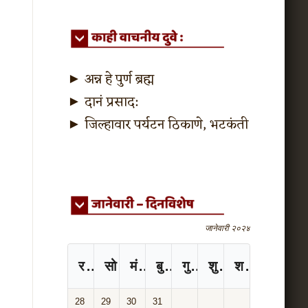
►
अन्न हे पुर्ण ब्रह्म
►
दानं प्रसाद:
►
जिल्हावार पर्यटन ठिकाणे, भटकंती
जानेवारी २०२४
रविवार
सोमवार
मंगळवार
बुधवार
गुरुवार
शुक्रवार
शनिवार
28
29
30
31