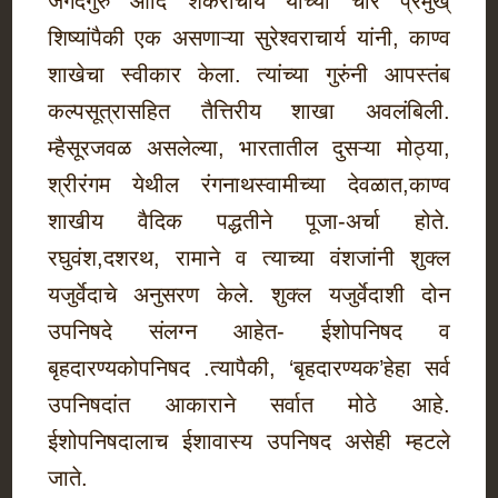
जगदगुरु आदि शंकराचार्य यांच्या चार प्रमुख्
शिष्यांपैकी एक असणाऱ्या सुरेश्वराचार्य यांनी, काण्व
शाखेचा स्वीकार केला. त्यांच्या गुरुंनी आपस्तंब
कल्पसूत्रासहित तैत्तिरीय शाखा अवलंबिली.
म्हैसूरजवळ असलेल्या, भारतातील दुसऱ्या मोठ्या,
श्रीरंगम येथील रंगनाथस्वामीच्या देवळात,काण्व
शाखीय वैदिक पद्धतीने पूजा-अर्चा होते.
रघुवंश,दशरथ, रामाने व त्याच्या वंशजांनी शुक्ल
यजुर्वेदाचे अनुसरण केले. शुक्ल यजुर्वेदाशी दोन
उपनिषदे संलग्न आहेत- ईशोपनिषद व
बृहदारण्यकोपनिषद .त्यापैकी, ‘बृहदारण्यक’हेहा सर्व
उपनिषदांत आकाराने सर्वात मोठे आहे.
ईशोपनिषदालाच ईशावास्य उपनिषद असेही म्हटले
जाते.