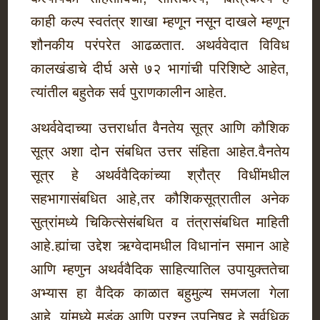
काही कल्प स्वतंत्र शाखा म्हणून नसून दाखले म्हणून
शौनकीय परंपरेत आढळतात. अथर्ववेदात विविध
कालखंडाचे दीर्घ असे ७२ भागांची परिशिष्टे आहेत,
त्यांतील बहुतेक सर्व पुराणकालीन आहेत.
अथर्ववेदाच्या उत्तरार्धात वैनतेय सूत्र आणि कौशिक
सूत्र अशा दोन संबधित उत्तर संहिता आहेत.वैनतेय
सूत्र हे अथर्ववैदिकांच्या श्रौत्र विधींमधील
सहभागासंबधित आहे,तर कौशिकसूत्रातील अनेक
सुत्रांमध्ये चिकित्सेसंबधित व तंत्रासंबधित माहिती
आहे.ह्यांचा उद्देश ऋग्वेदामधील विधानांन समान आहे
आणि म्हणुन अथर्ववैदिक साहित्यातिल उपायुक्ततेचा
अभ्यास हा वैदिक काळात बहुमुल्य समजला गेला
आहे. यांमध्ये मुडंक आणि प्रश्न उपनिषद हे सर्वधिक