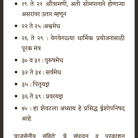
१९ ते २१ :सौत्रामणी, अती सोमपानाने होणाऱ्या
असरावर उतार म्हणून
२२ ते २५ :अश्वमेध
२६ ते २९ : वेगवेगळ्या धार्मिक प्रयोजनांसाठी
पूरक मंत्र
३० व ३१ : पुरुषमेध
३२ ते ३४ : सर्वमेध
३५ : पितृयज्ञ
३६ ते ३९ : प्रवरयज्ञ
४० : हा शेवटला अध्याय हे प्रसिद्ध ईशोपनिषद
आहे.
‘वाजसेनीय संहिते’ चे संपादन व प्रकाशन