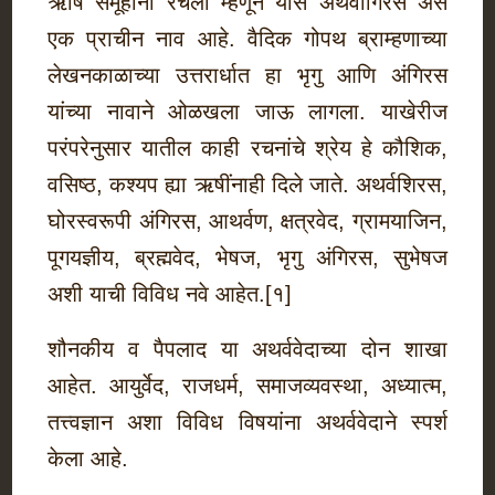
ऋषि समूहांनी रचला म्हणून यास अथर्वांगिरस असे
एक प्राचीन नाव आहे. वैदिक गोपथ ब्राम्हणाच्या
लेखनकाळाच्या उत्तरार्धात हा भृगु आणि अंगिरस
यांच्या नावाने ओळखला जाऊ लागला. याखेरीज
परंपरेनुसार यातील काही रचनांचे श्रेय हे कौशिक,
वसिष्ठ, कश्यप ह्या ऋषींनाही दिले जाते. अथर्वशिरस,
घोरस्वरूपी अंगिरस, आथर्वण, क्षत्रवेद, ग्रामयाजिन,
पूगयज्ञीय, ब्रह्मवेद, भेषज, भृगु अंगिरस, सुभेषज
अशी याची विविध नवे आहेत.[१]
शौनकीय व पैपलाद या अथर्ववेदाच्या दोन शाखा
आहेत. आयुर्वेद, राजधर्म, समाजव्यवस्था, अध्यात्म,
तत्त्वज्ञान अशा विविध विषयांना अथर्ववेदाने स्पर्श
केला आहे.