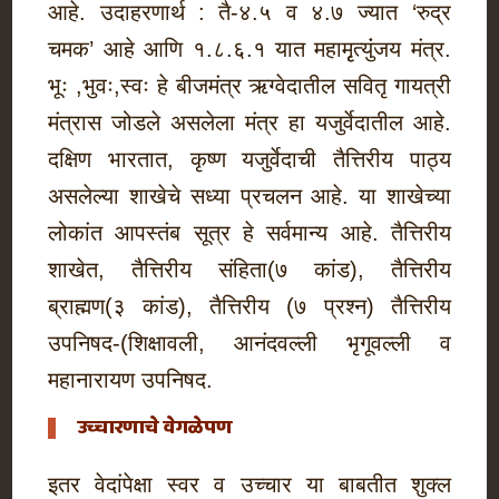
आहे. उदाहरणार्थ : तै-४.५ व ४.७ ज्यात ‘रुद्र
चमक’ आहे आणि १.८.६.१ यात महामृृत्युंंजय मंत्र.
भूः ,भुवः,स्वः हे बीजमंत्र ऋग्वेदातील सवितृ गायत्री
मंत्रास जोडले असलेला मंत्र हा यजुर्वेदातील आहे.
दक्षिण भारतात, कृष्ण यजुर्वेदाची तैत्तिरीय पाठ्य
असलेल्या शाखेचे सध्या प्रचलन आहे. या शाखेच्या
लोकांत आपस्तंब सूत्र हे सर्वमान्य आहे. तैत्तिरीय
शाखेत, तैत्तिरीय संहिता(७ कांड), तैत्तिरीय
ब्राह्मण(३ कांड), तैत्तिरीय (७ प्रश्न) तैत्तिरीय
उपनिषद-(शिक्षावली, आनंदवल्ली भृगूवल्ली व
महानारायण उपनिषद.
उच्चारणाचे वेगळेपण
इतर वेदांपेक्षा स्वर व उच्चार या बाबतीत शुक्ल