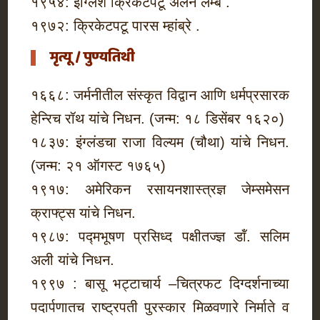
१९५४: इंग्लिश क्रिकेटपटू अ‍ॅलन लॅम्ब .
१९७२: क्रिकेटपटू पारस म्हांब्रे .
मृत्यू / पुण्यतिथी
१६६८: जर्मनीतील संस्कृत विद्वान आणि धर्मप्रसारक
हेन्‍रिच रॉथ यांचे निधन. (जन्म: १८ डिसेंबर १६२०)
१८३७: इंग्लंडचा राजा विल्यम (चौथा) यांचे निधन.
(जन्म: २१ ऑगस्ट १७६५)
१९१७: अमेरिकन रसायनशास्त्रज्ञ जेम्समेसन
क्राफ्ट्स यांचे निधन.
१९८७: पद्मभूषण प्रसिध्द पक्षीतज्ज्ञ डॉं. सलिम
अली यांचे निधन.
१९९७ : बासू भट्टाचार्य –चित्रफट दिग्दर्शनाच्या
पदार्पणातच राष्ट्रपती पुरस्कार मिळवणारे निर्माते व