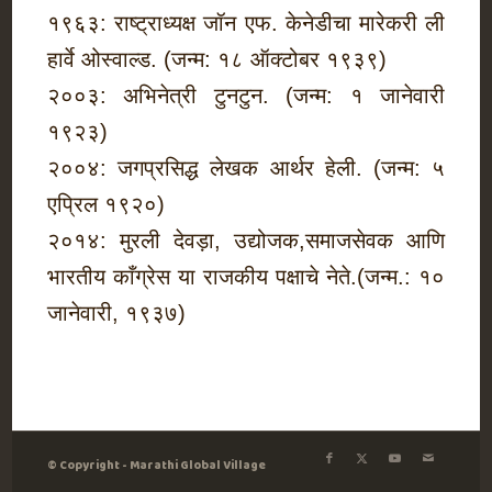
१९६३: राष्ट्राध्यक्ष जॉन एफ. केनेडीचा मारेकरी ली
हार्वे ओस्वाल्ड. (जन्म: १८ ऑक्टोबर १९३९)
२००३: अभिनेत्री टुनटुन. (जन्म: १ जानेवारी
१९२३)
२००४: जगप्रसिद्ध लेखक आर्थर हेली. (जन्म: ५
एप्रिल १९२०)
२०१४: मुरली देवड़ा, उद्योजक,समाजसेवक आणि
भारतीय काँग्रेस या राजकीय पक्षाचे नेते.(जन्म.: १०
जानेवारी, १९३७)
© Copyright - Marathi Global Village