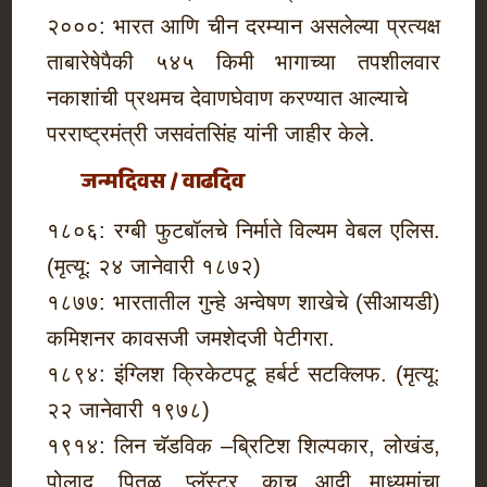
२०००: भारत आणि चीन दरम्यान असलेल्या प्रत्यक्ष
ताबारेषेपैकी ५४५ किमी भागाच्या तपशीलवार
नकाशांची प्रथमच देवाणघेवाण करण्यात आल्याचे
परराष्ट्रमंत्री जसवंतसिंह यांनी जाहीर केले.
जन्मदिवस / वाढदिव
१८०६: रग्बी फुटबॉलचे निर्माते विल्यम वेबल एलिस.
(मृत्यू: २४ जानेवारी १८७२)
१८७७: भारतातील गुन्हे अन्वेषण शाखेचे (सीआयडी)
कमिशनर कावसजी जमशेदजी पेटीगरा.
१८९४: इंग्लिश क्रिकेटपटू हर्बर्ट सटक्लिफ. (मृत्यू:
२२ जानेवारी १९७८)
१९१४: लिन चॅडविक –ब्रिटिश शिल्पकार, लोखंड,
पोलाद, पितळ, प्लॅस्टर, काच आदी माध्यमांचा