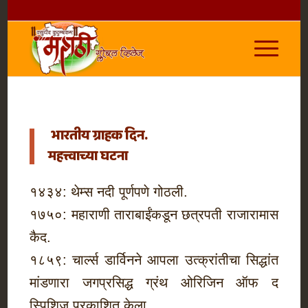
भारतीय ग्राहक दिन.
महत्त्वाच्या घटना
१४३४: थेम्स नदी पूर्णपणे गोठली.
१७५०: महाराणी ताराबाईंकडून छत्रपती राजारामास
कैद.
१८५९: चार्ल्स डार्विनने आपला उत्क्रांतीचा सिद्धांत
मांडणारा जगप्रसिद्ध ग्रंथ ओरिजिन ऑफ द
स्पिशिज प्रकाशित केला.