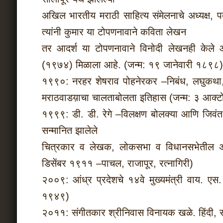
अखिल भारतीय मराठी साहित्य संमेलनाचे अध्यक्ष,
त्यांनी कुमार या टोपणनावाने कविता लेखन
तर आदर्श या टोपणनावाने विनोदी लेखनही केले आहे.
(१९७४) मिळाला आहे. (जन्म: १९ जानेवारी १८९८)
१९९०: नरहर शेषराव पोहनेरकर –निबंध, लघुकथा,
मराठवाडय़ाचा चालताबोलता इतिहास (जन्म: ३ आक्
१९९९: डी. डी. रेगे –विलक्षण बोलक्या आणि जिवंत व्
सन्मानित झालेले
चित्रकार व लेखक, लोकसभा व विधानसभेतील अनेक र
डिसेंबर १९११ –पाचल, राजापूर, रत्‍नागिरी)
२००९: आंध्र प्रदेशचे १४वे मुख्यमंत्री वाय. एस
१९४९)
२०११: संगीतकार श्रीनिवास विनायक खळे. हिंदी, संस्