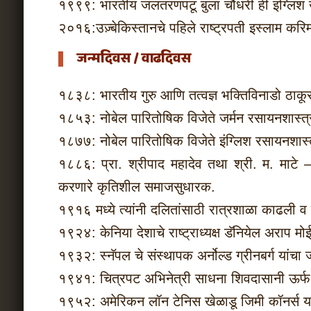
१९९९: भारतीय जलतरणपटू बुला चौधरी ही इंग्लिश
२०१६:उज़्बेकिस्तानचे पहिले राष्ट्रपती इस्लाम करिम
जन्मदिवस / वाढदिवस
१८३८: भारतीय गुरु आणि तत्वज्ञ भक्तिविनाडो ठाकूर
१८५३: नोबेल पारितोषिक विजेते जर्मन रसायनशास्त्रज्ञ
१८७७: नोबेल पारितोषिक विजेते इंग्लिश रसायनशास्त
१८८६: प्रा. श्रीपाद महादेव तथा श्री. म. माटे 
करणारे कृतिशील समाजसुधारक.
१९१६ मध्ये त्यांनी दलितांसाठी रात्रशाळा काढली व
१९२४: केनिया देशाचे राष्ट्राध्यक्ष डॅनियेल अराप मोई
१९३२: स्नॅपल चे संस्थापक अर्नोल्ड ग्रीनबर्ग यांचा
१९४१: चित्रपट अभिनेत्री साधना शिवदासानी ऊर्फ 
१९५२: अमेरिकन लॉन टेनिस खेळाडू जिमी कॉनर्स या