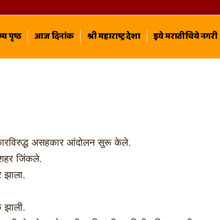
्य पृष्ठ
आज दिनांक
श्री महाराष्ट्र देशा
इये मराठीचिये नगरी
कारविरुद्ध असहकार आंदोलन सुरू केले.
 शहर जिंकले.
र झाला.
क झाली.