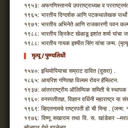
१९५३: अफगणिस्तानचे उपराष्ट्राध्यक्ष व परराष्ट्रमं
१९६५: भारतीय दिग्दर्शक आणि पटकथालेखक पार्थो सेन
१९७१: भारतीय अभिनेते आणि राजकारणी पवन कल्या
१९८८: भारतीय क्रिकेट खेळाडू इशांत शर्मा यांचा जन
१९८८: भारतीय गायक इश्मीत सिंग यांचा जन्म. (मृत्
मृत्यू / पुण्यतिथी
१५४०: इथियोपियाचा सम्राट दावित (दुसरा) .
१८६५: आयरिश गणितज्ञ विल्यम रोवन हॅमिल्टन.
१९३७: आंतरराष्ट्रीय ऑलिम्पिक समिती चे स्थापक प
१९६०: वनस्पतीतज्ञ, विज्ञान वर्धिनी महाराष्ट्र या 
१९६९: व्हिएतनामचे राष्ट्रपती हो ची मिन्ह . (जन्म
१९७६: विष्णू सखाराम तथा वि. स. खांडेकर –मरा
सोलापूर येथे झालेल्या