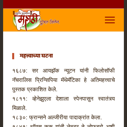
महत्त्वाच्या घटना
१६८७: सर आयझॅक न्यूटन यांनी फिलोसॉफी
नॅचरालिस प्रिन्सिपिया मॅथेमॅटिका हे अतिमहत्त्वाचे
पुस्तक प्रकाशित केले.
१८११: व्हेनेझुएला देशाला स्पेनपासुन स्वातंत्र्य
मिळाले.
१८३०: फ्रान्सने अल्जीरीया पादाक्रांत केला.
१८४१: थॉमस कुक यांनी लेस्टर ते लोफबरो अशी