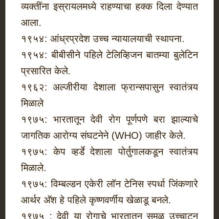
व्यक्तींना इस्रायलमध्ये राहण्याचा हक्क दिला देण्यात
आला.
१९५४: आंध्रप्रदेश उच्च न्यायालयाची स्थापना.
१९५४: बीबीसीने पहिले टेलिव्हिजन बातम्या बुलेटिन
प्रसारित केले.
१९६२: अल्जीरीया देशाला फ्रान्सपासुन स्वातंत्र्य
मिळाले
१९७५: भारतातून देवी रोग पूर्णपणे बरा झाल्याचे
जागतिक आरोग्य संघटनेने (WHO) जाहीर केले.
१९७५: केप व्हर्डे देशाला पोर्तुगालकडून स्वातंत्र्य
मिळाले.
१९७५: विम्बल्डन एकेरी लॉन टेनिस स्पर्धा जिंकणारे
आर्थर अ‍ॅश हे पहिले कृष्णवर्णीय खेळाडू बनले.
१९७५ : देवी या रोगाचे भारतातून समूळ उच्‍चाटन