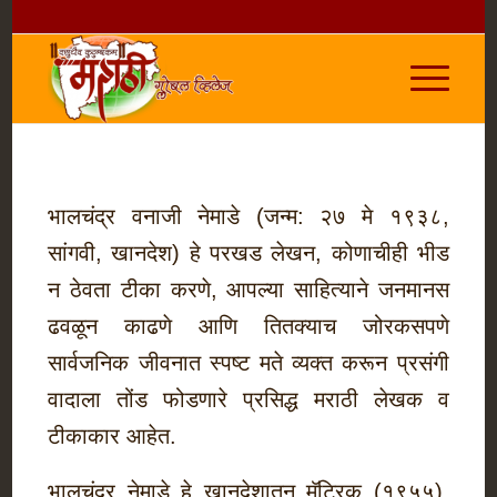
भालचंद्र वनाजी नेमाडे (जन्म: २७ मे १९३८,
सांगवी, खानदेश) हे परखड लेखन, कोणाचीही भीड
न ठेवता टीका करणे, आपल्या साहित्याने जनमानस
ढवळून काढणे आणि तितक्‍याच जोरकसपणे
सार्वजनिक जीवनात स्पष्ट मते व्यक्त करून प्रसंगी
वादाला तोंड फोडणारे प्रसिद्ध मराठी लेखक व
टीकाकार आहेत.
भालचंद्र नेमाडे हे खानदेशातून मॅट्रिक (१९५५),