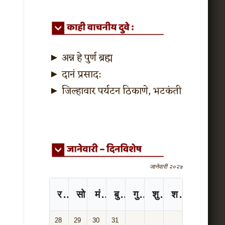
►
अन्न हे पुर्ण ब्रह्म
►
दानं प्रसाद:
►
जिल्हावार पर्यटन ठिकाणे, भटकंती
जानेवारी २०२४
रविवार
सोमवार
मंगळवार
बुधवार
गुरुवार
शुक्रवार
शनिवार
28
29
30
31