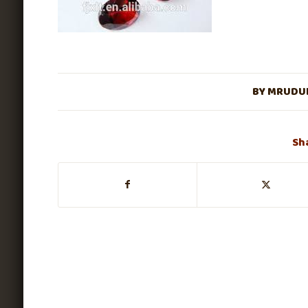
BY
MRUDUL
Sh