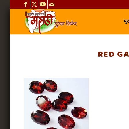
मुख
RED G