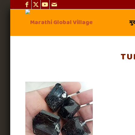
मुख
TU