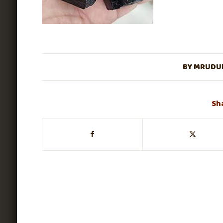
BY
MRUDUL
Sh