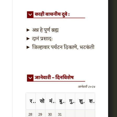
►
अन्न हे पुर्ण ब्रह्म
►
दानं प्रसाद:
►
जिल्हावार पर्यटन ठिकाणे, भटकंती
जानेवारी २०२४
रविवार
सोमवार
मंगळवार
बुधवार
गुरुवार
शुक्रवार
शनिवार
28
29
30
31