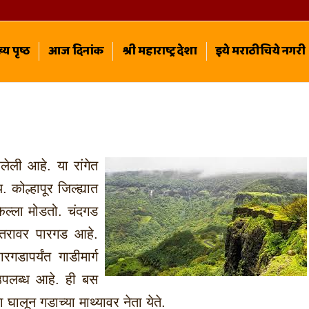
्य पृष्ठ
आज दिनांक
श्री महाराष्ट्र देशा
इये मराठीचिये नगरी
सरलेली आहे. या रांगेत
 कोल्हापूर जिल्ह्यात
किल्ला मोडतो. चंदगड
अंतरावर पारगड आहे.
गडापर्यंत गाडीमार्ग
उपलब्ध आहे. ही बस
 घालून गडाच्या माथ्यावर नेता येते.