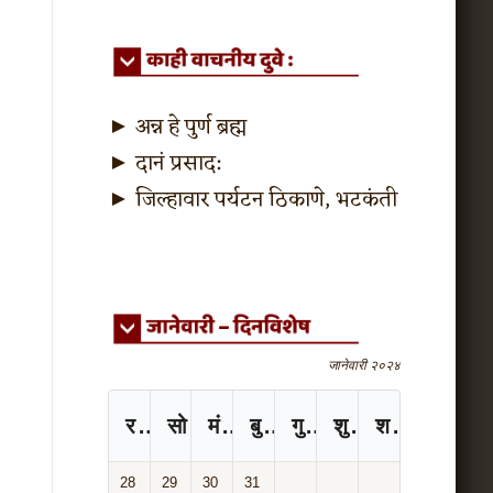
►
अन्न हे पुर्ण ब्रह्म
►
दानं प्रसाद:
►
जिल्हावार पर्यटन ठिकाणे, भटकंती
जानेवारी २०२४
रविवार
सोमवार
मंगळवार
बुधवार
गुरुवार
शुक्रवार
शनिवार
28
29
30
31