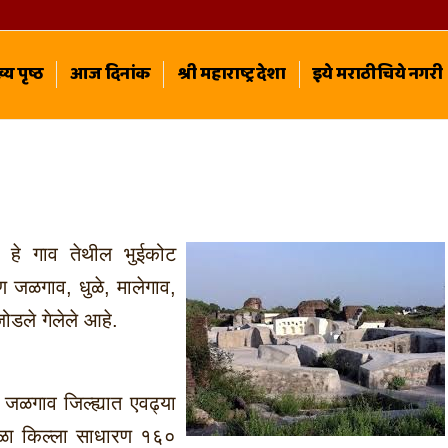
्य पृष्ठ
आज दिनांक
श्री महाराष्ट्र देशा
इये मराठीचिये नगरी
ळा हे गाव तेथील भुईकोट
काण जळगाव, धुळे, मालेगाव,
ोडले गेलेले आहे.
 जळगाव जिल्ह्यात एवढ्या
ारोळा किल्ला साधारण १६०