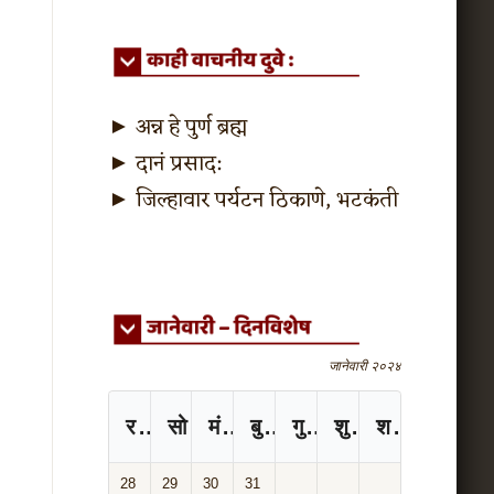
►
अन्न हे पुर्ण ब्रह्म
►
दानं प्रसाद:
►
जिल्हावार पर्यटन ठिकाणे, भटकंती
जानेवारी २०२४
रविवार
सोमवार
मंगळवार
बुधवार
गुरुवार
शुक्रवार
शनिवार
28
29
30
31