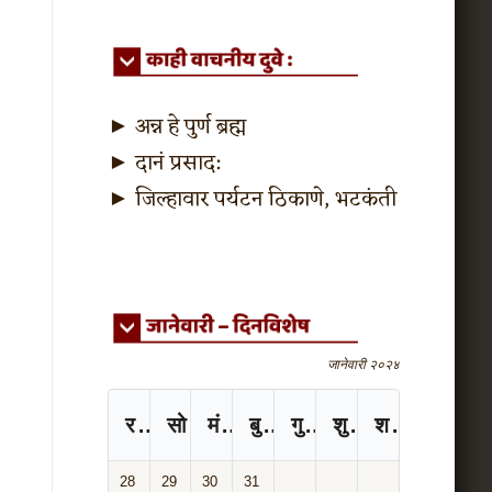
►
अन्न हे पुर्ण ब्रह्म
►
दानं प्रसाद:
►
जिल्हावार पर्यटन ठिकाणे, भटकंती
जानेवारी २०२४
रविवार
सोमवार
मंगळवार
बुधवार
गुरुवार
शुक्रवार
शनिवार
28
29
30
31