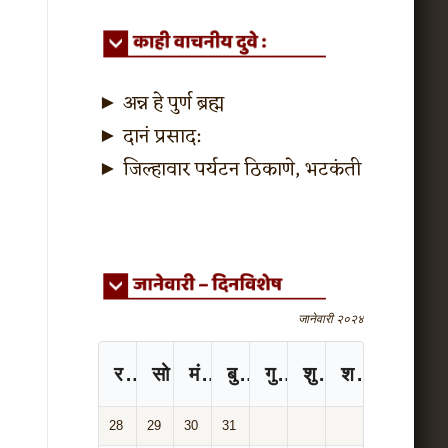
►
अन्न हे पुर्ण ब्रह्म
►
दानं प्रसाद:
►
जिल्हावार पर्यटन ठिकाणे, भटकंती
जानेवारी २०२४
रविवार
सोमवार
मंगळवार
बुधवार
गुरुवार
शुक्रवार
शनिवार
28
29
30
31