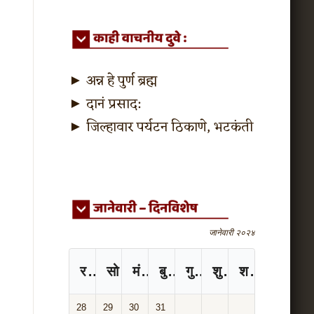
►
अन्न हे पुर्ण ब्रह्म
►
दानं प्रसाद:
►
जिल्हावार पर्यटन ठिकाणे, भटकंती
जानेवारी २०२४
रविवार
सोमवार
मंगळवार
बुधवार
गुरुवार
शुक्रवार
शनिवार
28
29
30
31