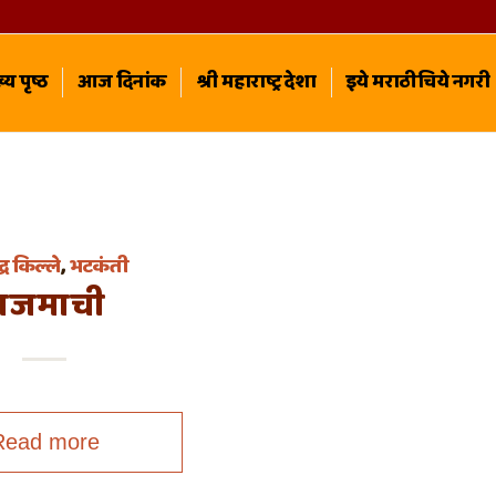
्य पृष्ठ
आज दिनांक
श्री महाराष्ट्र देशा
इये मराठीचिये नगरी
द्ध किल्ले
,
भटकंती
राजमाची
Read more