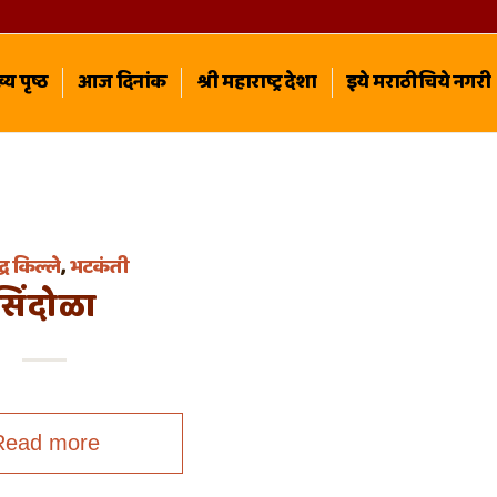
्य पृष्ठ
आज दिनांक
श्री महाराष्ट्र देशा
इये मराठीचिये नगरी
द्ध किल्ले
,
भटकंती
सिंदोळा
Read more