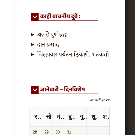
►
अन्न हे पुर्ण ब्रह्म
►
दानं प्रसाद:
►
जिल्हावार पर्यटन ठिकाणे, भटकंती
जानेवारी २०२४
रविवार
सोमवार
मंगळवार
बुधवार
गुरुवार
शुक्रवार
शनिवार
28
29
30
31