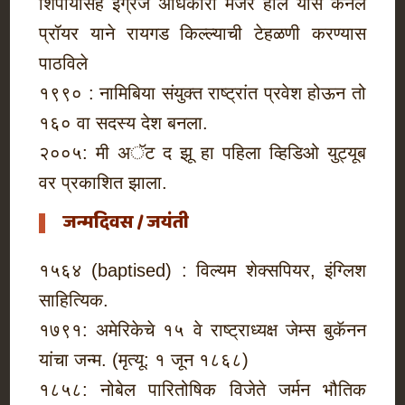
शिपायांसह इंग्रज अधिकारी मेजर हॉल यास कर्नल
प्रॉयर याने रायगड किल्ल्याची टेहळणी करण्यास
पाठविले
१९९० : नामिबिया संयुक्त राष्ट्रांत प्रवेश होऊन तो
१६० वा सदस्य देश बनला.
२००५: मी अॅट द झू हा पहिला व्हिडिओ युट्यूब
वर प्रकाशित झाला.
जन्मदिवस / जयंती
१५६४ (baptised) : विल्यम शेक्सपियर, इंग्लिश
साहित्यिक.
१७९१: अमेरिकेचे १५ वे राष्ट्राध्यक्ष जेम्स बुकॅनन
यांचा जन्म. (मृत्यू: १ जून १८६८)
१८५८: नोबेल पारितोषिक विजेते जर्मन भौतिक