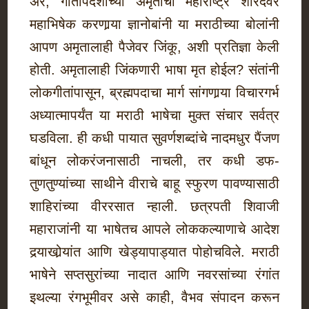
अरे, गीतोपदेशाच्या अमृताचा महाराष्ट्र शारदेवर
महाभिषेक करणार्‍या ज्ञानोबांनी या मराठीच्या बोलांनी
आपण अमृतालाही पैजेवर जिंकू, अशी प्रतिज्ञा केली
होती. अमृतालाही जिंकणारी भाषा मृत होईल? संतांनी
लोकगीतांपासून, ब्रह्मपदाचा मार्ग सांगणार्‍या विचारगर्भ
अध्यात्मापर्यंत या मराठी भाषेचा मुक्त संचार सर्वत्र
घडविला. ही कधी पायात सुवर्णशब्दांचे नादमधुर पैंजण
बांधून लोकरंजनासाठी नाचली, तर कधी डफ-
तुणतुण्यांच्या साथीने वीराचे बाहू स्फुरण पावण्यासाठी
शाहिरांच्या वीररसात न्हाली. छत्रपती शिवाजी
महाराजांनी या भाषेतच आपले लोककल्याणाचे आदेश
दर्‍याखोर्‍यांत आणि खेड्यापाड्यात पोहोचविले. मराठी
भाषेने सप्तसुरांच्या नादात आणि नवरसांच्या रंगांत
इथल्या रंगभूमीवर असे काही, वैभव संपादन करून