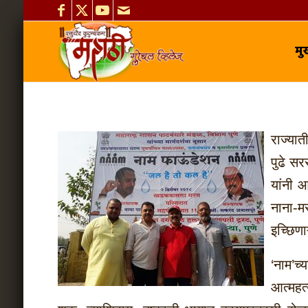
मुख
राज्यात
पुढे स
यांनी 
नाना-म
इच्छिणा
‘नाम’च
आत्महत