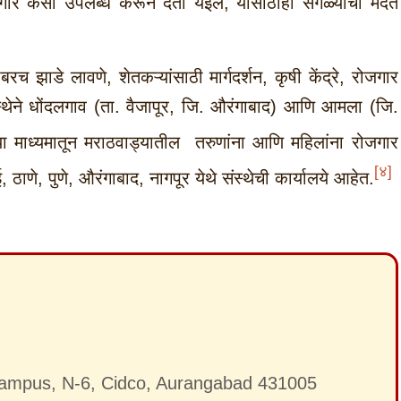
ोजगार कसा उपलब्ध करून देता येईल, यासाठीही सगळ्यांची मदत
बरच झाडे लावणे, शेतकऱ्यांसाठी मार्गदर्शन, कृषी केंद्रे, रोजगार
ंस्थेने धोंदलगाव (ता. वैजापूर, जि. औरंगाबाद) आणि आमला (जि.
ा माध्यमातून मराठवाड्यातील तरुणांना आणि महिलांना रोजगार
[
४]
ई, ठाणे, पुणे, औरंगाबाद, नागपूर येथे संस्थेची कार्यालये आहेत.
ampus, N-6, Cidco, Aurangabad 431005