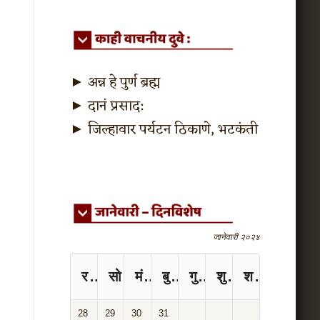
►
अन्न हे पुर्ण ब्रह्म
►
दानं प्रसाद:
►
जिल्हावार पर्यटन ठिकाणे, भटकंती
जानेवारी २०२४
रविवार
सोमवार
मंगळवार
बुधवार
गुरुवार
शुक्रवार
शनिवार
28
29
30
31