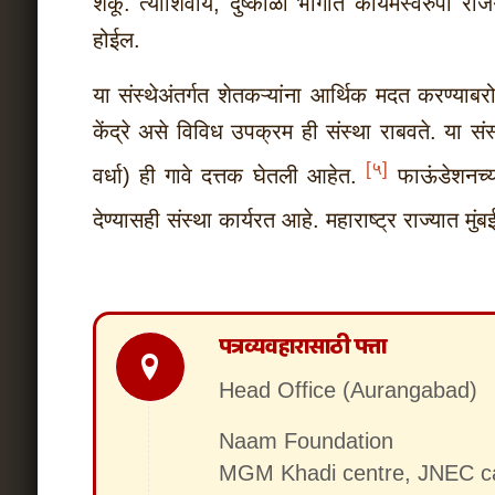
शकू. त्याशिवाय, दुष्काळी भागात कायमस्वरुपी र
होईल.
या संस्थेअंतर्गत शेतकऱ्यांना आर्थिक मदत करण्याबरो
केंद्रे असे विविध उपक्रम ही संस्था राबवते. या स
[
५]
वर्धा) ही गावे दत्तक घेतली आहेत.
फाऊंडेशनच्य
देण्यासही संस्था कार्यरत आहे. महाराष्ट्र राज्यात मुंब
पत्रव्यवहारासाठी पत्ता
Head Office (Aurangabad)
Naam Foundation
MGM Khadi centre, JNEC c