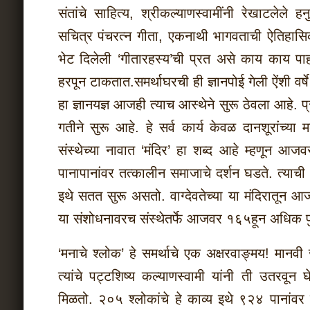
संतांचे साहित्य, श्रीकल्याणस्वामींनी रेखाटलेले 
सचित्र पंचरत्न गीता, एकनाथी भागवताची ऐतिहासिक 
भेट दिलेली ‘गीतारहस्य’ची प्रत असे काय काय पाहा
हरपून टाकतात.समर्थाघरची ही ज्ञानपोई गेली ऐंशी वर्षे
हा ज्ञानयज्ञ आजही त्याच आस्थेने सुरू ठेवला आहे.
गतीने सुरू आहे. हे सर्व कार्य केवळ दानशूरांच्य
संस्थेच्या नावात ‘मंदिर’ हा शब्द आहे म्हणून आ
पानापानांवर तत्कालीन समाजाचे दर्शन घडते. त्या
इथे सतत सुरू असतो. वाग्देवतेच्या या मंदिरातून आ
या संशोधनावरच संस्थेतर्फे आजवर १६५हून अधिक प
‘मनाचे श्लोक’ हे समर्थाचे एक अक्षरवाङ्मय! मानवी
त्यांचे पट्टशिष्य कल्याणस्वामी यांनी ती उतरवून 
मिळतो. २०५ श्लोकांचे हे काव्य इथे ९२४ पानांवर व