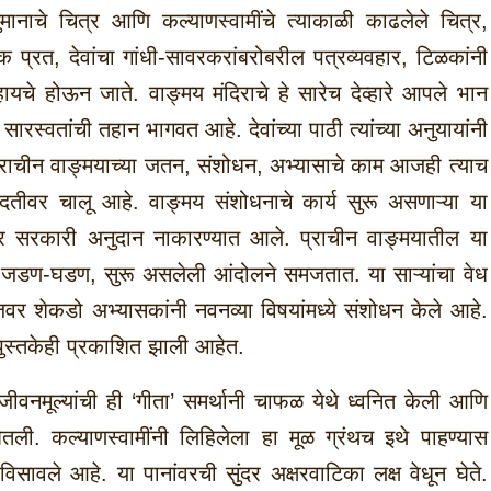
हनुमानाचे चित्र आणि कल्याणस्वामींचे त्याकाळी काढलेले चित्र,
प्रत, देवांचा गांधी-सावरकरांबरोबरील पत्रव्यवहार, टिळकांनी
यचे होऊन जाते. वाङ्मय मंदिराचे हे सारेच देव्हारे आपले भान
 सारस्वतांची तहान भागवत आहे. देवांच्या पाठी त्यांच्या अनुयायांनी
 प्राचीन वाङ्मयाच्या जतन, संशोधन, अभ्यासाचे काम आजही त्याच
ा मदतीवर चालू आहे. वाङ्मय संशोधनाचे कार्य सुरू असणाऱ्या या
जवर सरकारी अनुदान नाकारण्यात आले. प्राचीन वाङ्मयातील या
ची जडण-घडण, सुरू असलेली आंदोलने समजतात. या साऱ्यांचा वेध
जवर शेकडो अभ्यासकांनी नवनव्या विषयांमध्ये संशोधन केले आहे.
ुस्तकेही प्रकाशित झाली आहेत.
 जीवनमूल्यांची ही ‘गीता’ समर्थानी चाफळ येथे ध्वनित केली आणि
घेतली. कल्याणस्वामींनी लिहिलेला हा मूळ ग्रंथच इथे पाहण्यास
िसावले आहे. या पानांवरची सुंदर अक्षरवाटिका लक्ष वेधून घेते.