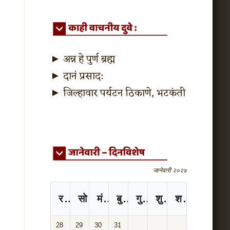
►
अन्न हे पुर्ण ब्रह्म
►
दानं प्रसाद:
►
जिल्हावार पर्यटन ठिकाणे, भटकंती
जानेवारी २०२४
रविवार
सोमवार
मंगळवार
बुधवार
गुरुवार
शुक्रवार
शनिवार
28
29
30
31