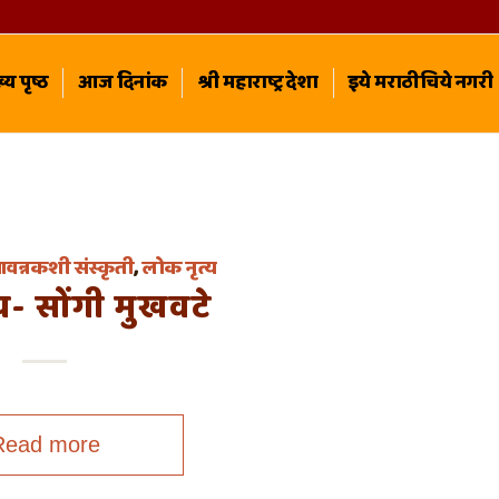
्य पृष्ठ
आज दिनांक
श्री महाराष्ट्र देशा
इये मराठीचिये नगरी
ावन्नकशी संस्कृती
,
लोक नृत्य
य- सोंगी मुखवटे
Read more