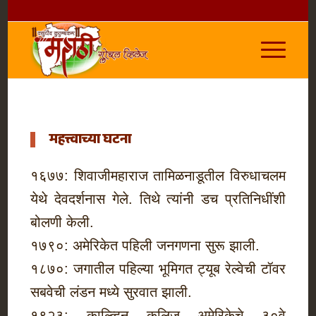
महत्त्वाच्या घटना
१६७७: शिवाजीमहाराज तामिळनाडूतील विरुधाचलम
येथे देवदर्शनास गेले. तिथे त्यांनी डच प्रतिनिधींशी
बोलणी केली.
१७९०: अमेरिकेत पहिली जनगणना सुरू झाली.
१८७०: जगातील पहिल्या भूमिगत ट्यूब रेल्वेची टॉवर
सबवेची लंडन मध्ये सुरवात झाली.
१९२३: काल्व्हिन कूलिज अमेरिकेचे ३०वे