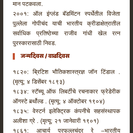
मान पटकवला.
२००१: ऑल इंग्लंड बॅडमिंटन स्पर्धेतील विजेता
पुल्लेला गोपीचंद याची भारतीय क्रीडाक्षेत्रातील
सर्वाधिक प्रतिष्ठेच्या राजीव गांधी खेल रत्न
पुरस्कारासाठी निवड.
जन्मदिवस / वाढदिवस
१८२०: ब्रिटिश भौतिकशास्त्रज्ञ जॉन टिंडाल .
(मृत्यू: ४ डिसेंबर १८९३)
१८३४: स्टॅच्यू ऑफ लिबर्टीचे रचनाकार फ्रेडेरीक
ऑगस्टे बर्र्थोल्ड . (मृत्यू: ४ ऑक्टोबर १९०४)
१८३५: वेस्टर्न इलेक्ट्रिक कंपनीचे सहसंस्थापक
अलीशा ग्रे . (मृत्यू: २१ जानेवारी १९०१)
१८६१: आचार्य प्रफुल्लचंद्र रे –भारतीय