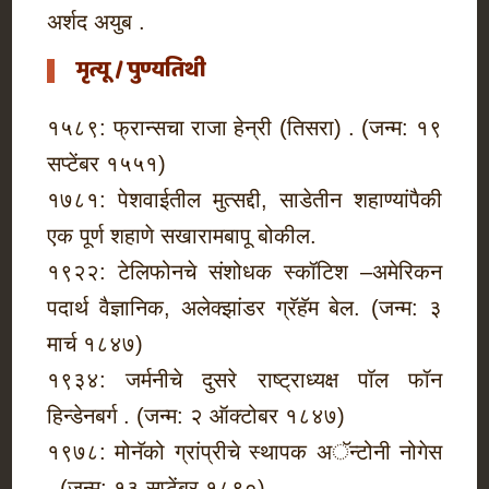
अर्शद अयुब .
मृत्यू / पुण्यतिथी
१५८९: फ्रान्सचा राजा हेन्री (तिसरा) . (जन्म: १९
सप्टेंबर १५५१)
१७८१: पेशवाईतील मुत्सद्दी, साडेतीन शहाण्यांपैकी
एक पूर्ण शहाणे सखारामबापू बोकील.
१९२२: टेलिफोनचे संशोधक स्कॉटिश –अमेरिकन
पदार्थ वैज्ञानिक, अलेक्झांडर ग्रॅहॅम बेल. (जन्म: ३
मार्च १८४७)
१९३४: जर्मनीचे दुसरे राष्ट्राध्यक्ष पॉल फॉन
हिन्डेनबर्ग . (जन्म: २ ऑक्टोबर १८४७)
१९७८: मोनॅको ग्रांप्रीचे स्थापक अॅन्टोनी नोगेस
. (जन्म: १३ सप्टेंबर १८९०)