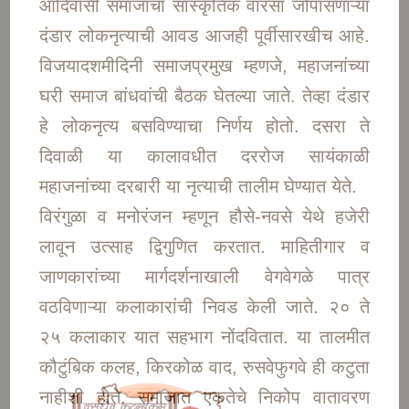
आदिवासी समाजाचा सांस्कृतिक वारसा जोपासणाऱ्या
दंडार लोकनृत्याची आवड आजही पूर्वीसारखीच आहे.
विजयादशमीदिनी समाजप्रमुख म्हणजे, महाजनांच्या
घरी समाज बांधवांची बैठक घेतल्या जाते. तेव्हा दंडार
हे लोकनृत्य बसविण्याचा निर्णय होतो. दसरा ते
दिवाळी या कालावधीत दररोज सायंकाळी
महाजनांच्या दरबारी या नृत्याची तालीम घेण्यात येते.
विरंगुळा व मनोरंजन म्हणून हौसे-नवसे येथे हजेरी
लावून उत्साह द्विगुणित करतात. माहितीगार व
जाणकारांच्या मार्गदर्शनाखाली वेगवेगळे पात्र
वठविणाऱ्या कलाकारांची निवड केली जाते. २० ते
२५ कलाकार यात सहभाग नोंदवितात. या तालमीत
कौटुंबिक कलह, किरकोळ वाद, रुसवेफुगवे ही कटुता
नाहीशी होते. समाजात एकतेचे निकोप वातावरण