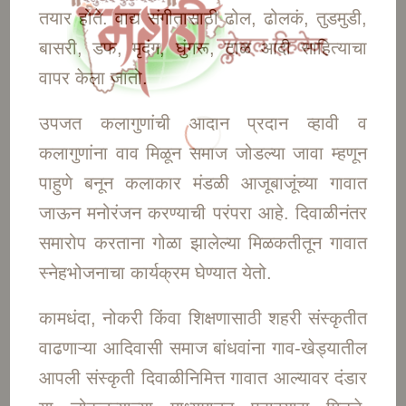
तयार होते. वाद्य संगीतासाठी ढोल, ढोलकं, तुडमुडी,
बासरी, डफ, मृदंग, घुंगरू, टाळ आदी साहित्याचा
वापर केला जातो.
उपजत कलागुणांची आदान प्रदान व्हावी व
कलागुणांना वाव मिळून समाज जोडल्या जावा म्हणून
पाहुणे बनून कलाकार मंडळी आजूबाजूंच्या गावात
जाऊन मनोरंजन करण्याची परंपरा आहे. दिवाळीनंतर
समारोप करताना गोळा झालेल्या मिळकतीतून गावात
स्नेहभोजनाचा कार्यक्रम घेण्यात येतो.
कामधंदा, नोकरी किंवा शिक्षणासाठी शहरी संस्कृतीत
वाढणाऱ्या आदिवासी समाज बांधवांना गाव-खेड्यातील
आपली संस्कृती दिवाळीनिमित्त गावात आल्यावर दंडार